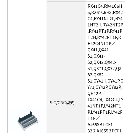
RX41C4,RX41C6H
S,RX61C6HS,RX42
C4,RY41NT2P,RY4
1NT2H,RY42NT2P
,RY41PT1P,RY41P
T2H,RY42PT1P,R
H42C4NT2P／
QX41,QX41-
S1,QX41-
S2,QX42,QX42-
S1,QX71,QX72,QX
82,QX82-
S1,QY41H,QY41P,Q
Y71,QY42P,QY82P,
QH42P／
LX41C4,LX42C4,LY
PLC/CNC型式
41NT1P,LY42NT1
P,LY41PT1P,LY42P
T1P／
AJ65SBTCF1-
32D,AJ65SBTCF1-