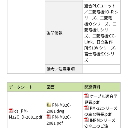
適合PLCユニット
／三菱電機:IQ-R シ
リーズ、三菱電
機:Q シリーズ、三
菱電機:L シリー
製品情報
ズ、三菱電機:CC-
Link、日立製作
所:S10V シリーズ、
富士電機:SX シリー
ズ
備考／注意事項
データシート
図面
関連資料
ケーブル適合早
見表.pdf
PM-M32C-
PM-32シリーズ
ds_PM-
2081.dwg
の主な特長.pdf
M32C_D-2081.pdf
PM-M32C-
IMPMシリーズ
2081.pdf
安全上のご注