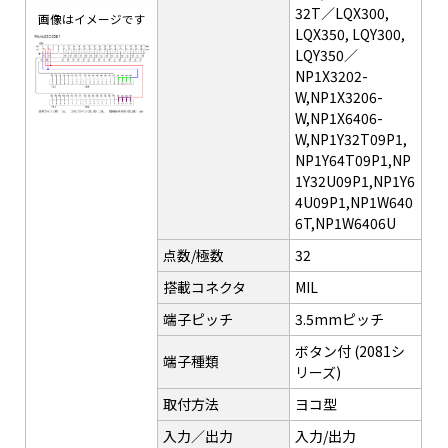
32T／LQX300,
画像はイメージです
LQX350, LQY300,
LQY350／
NP1X3202-
W,NP1X3206-
W,NP1X6406-
W,NP1Y32T09P1,
NP1Y64T09P1,NP
1Y32U09P1,NP1Y6
4U09P1,NP1W640
6T,NP1W6406U
点数/極数
32
搭載コネクタ
MIL
端子ピッチ
3.5mmピッチ
ボタン付 (2081シ
端子種類
リーズ)
取付方法
ヨコ型
入力／出力
入力/出力